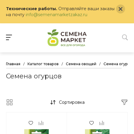
Технические работы.
Отправляйте ваши заказы
на почту
info@semenamarketzakaz.ru
Главная
/
Каталог товаров
/
Семена овощей
/
Семена огурцо
Семена огурцов
Сортировка