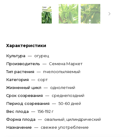
Характеристики
Культура
—
огурец
Производитель
—
Семена Маркет
Тип растения
—
пчелоопыляемый
Категория
—
сорт
Жизненный цикл
—
однолетний
Срок созревания
—
среднепоздний
Период созревания
—
50-60 дней
Вес плода
—
156-192 г
Форма плода
—
овальный, цилиндрический
Назначение
—
свежее употребление