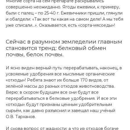
Многие сорта на сем препарате раскрывались
совершенно неожиданно. Ягоды ежевики, к примеру,
были с палец – по 25-40 г. Ежевичники пришли, глянули
и обалдели: «Так вот ты какая на самом деле! А мы тебя
уже списали…». Оказывается, есть «сорта-мясоеды»!
Сейчас в разумном земледелии главным
становится тренд: белковый обмен
почвы, белок почвы.
И ясно виден верный путь: перерабатывать, наконец, в
усвояемые удобрения все мыслимые органические
«отходы»! Ребята знают их больше 170 видов, от
зелёной массы до разных отходов животноводства.
Верю: в скором будущем все они будут все
перерабатываться в белковые удобрения. И все эти
«отходы» будут признаны ценным удобрительным
сырьём, как давно разъяснил и завещал наш учёный
О.В. Тарханов.
И снова вопрос от жадности: а что из отходов богаче