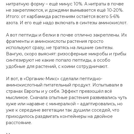
нитратную форму – ещё минус 10%. А нитраты в почве
не закрепляются, и дождями вымывается ещё 10-20%.
Итого: от карбамида растениям остаётся всего 5-6%
азота. И его ещё надо включать в синтезы аминокислот.
А вот пептиды и белки в почве отлично закреплены. Их
фрагменты и аминокислоты растения просто
используют сразу, не тратясь на лишние синтезы.
Вангую, скоро выяснят: ризосферные микробы и грибы
синтезируют не какие попало пептиды, а особо
удобные для растений, с коими сотрудничают.
И вот, в «Органик-Микс» сделали пептидно-
аминокислотный питательный продукт. Испытывали в
странах Европы и у себя. Эффект превзошёл всё
мыслимое. Сначала опытные растения развивались чуть
хуже или наравне с минералкой – адаптировались, но
уже к середине вегетации так душили соседей, что
приходилось раздвигать контейнеры на двойное
расстояние.