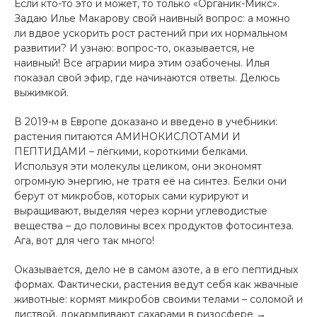
Если кто-то это и может, то только «Органик-Микс».
Задаю Илье Макарову свой наивный вопрос: а можно
ли вдвое ускорить рост растений при их нормальном
развитии? И узнаю: вопрос-то, оказывается, не
наивный! Все аграрии мира этим озабочены. Илья
показал свой эфир, где начинаются ответы. Делюсь
выжимкой.
В 2019-м в Европе доказано и введено в учебники:
растения питаются АМИНОКИСЛОТАМИ И
ПЕПТИДАМИ – лёгкими, короткими белками.
Используя эти молекулы целиком, они экономят
огромную энергию, не тратя её на синтез. Белки они
берут от микробов, которых сами курируют и
выращивают, выделяя через корни углеводистые
вещества – до половины всех продуктов фотосинтеза.
Ага, вот для чего так много!
Оказывается, дело не в самом азоте, а в его пептидных
формах. Фактически, растения ведут себя как жвачные
животные: кормят микробов своими телами – соломой и
листвой, докармливают сахарами в ризосфере →