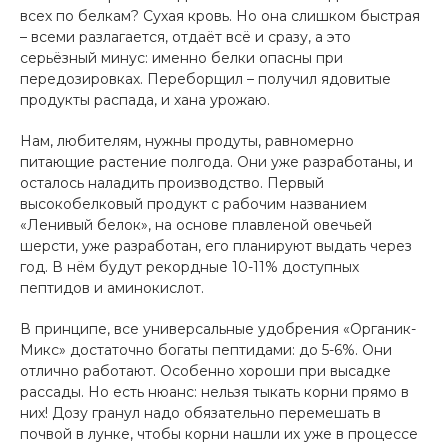
всех по белкам? Сухая кровь. Но она слишком быстрая
– всеми разлагается, отдаёт всё и сразу, а это
серьёзный минус: именно белки опасны при
передозировках. Переборщил – получил ядовитые
продукты распада, и хана урожаю.
Нам, любителям, нужны продуты, равномерно
питающие растение полгода. Они уже разработаны, и
осталось наладить производство. Первый
высокобелковый продукт с рабочим названием
«Ленивый белок», на основе плавленой овечьей
шерсти, уже разработан, его планируют выдать через
год. В нём будут рекордные 10-11% доступных
пептидов и аминокислот.
В принципе, все универсальные удобрения «Органик-
Микс» достаточно богаты пептидами: до 5-6%. Они
отлично работают. Особенно хороши при высадке
рассады. Но есть нюанс: нельзя тыкать корни прямо в
них! Дозу гранул надо обязательно перемешать в
почвой в лунке, чтобы корни нашли их уже в процессе