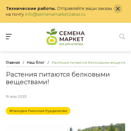
Технические работы.
Отправляйте ваши заказы
на почту
info@semenamarketzakaz.ru
Главная
/
Наш блог
/
Растения питаются белковыми веществам
Растения питаются белковыми
веществами!
19 апр 2023
#Находки Николая Курдюмова