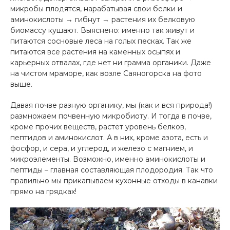
микробы плодятся, нарабатывая свои белки и
аминокислоты → гибнут → растения их белковую
биомассу кушают. Выяснено: именно так живут и
питаются сосновые леса на голых песках. Так же
питаются все растения на каменных осыпях и
карьерных отвалах, где нет ни грамма органики. Даже
на чистом мраморе, как возле Саяногорска на фото
выше.
Давая почве разную органику, мы (как и вся природа!)
размножаем почвенную микробиоту. И тогда в почве,
кроме прочих веществ, растёт уровень белков,
пептидов и аминокислот. А в них, кроме азота, есть и
фосфор, и сера, и углерод, и железо с магнием, и
микроэлементы. Возможно, именно аминокислоты и
пептиды – главная составляющая плодородия. Так что
правильно мы прикапываем кухонные отходы в канавки
прямо на грядках!