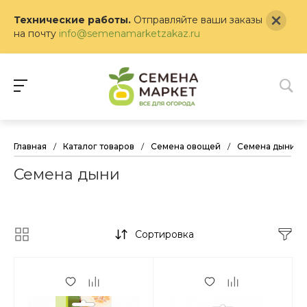
Технические работы.
Отправляйте ваши заказы
на почту
info@semenamarketzakaz.ru
Главная
/
Каталог товаров
/
Семена овощей
/
Семена дыни
Семена дыни
Сортировка