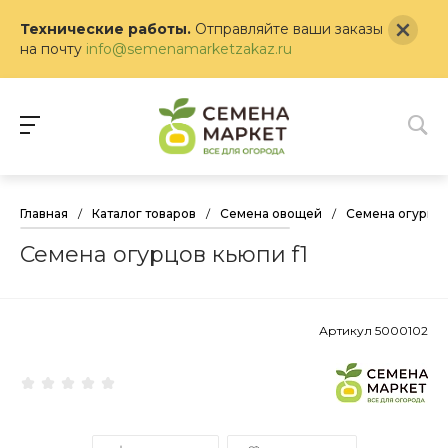
Технические работы.
Отправляйте ваши заказы
на почту
info@semenamarketzakaz.ru
Главная
/
Каталог товаров
/
Семена овощей
/
Семена огурцо
Семена огурцов кьюпи f1
Артикул
5000102