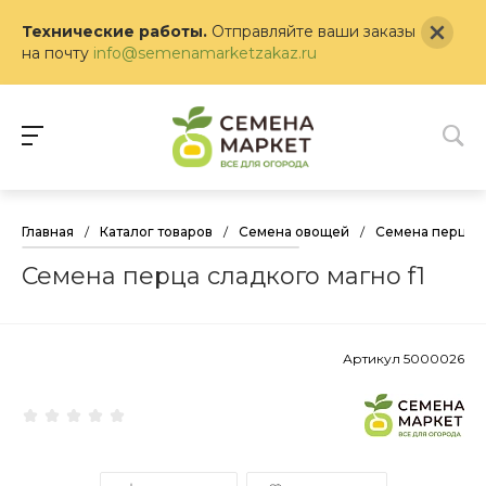
Технические работы.
Отправляйте ваши заказы
на почту
info@semenamarketzakaz.ru
Главная
/
Каталог товаров
/
Семена овощей
/
Семена перца
Семена перца сладкого магно f1
Артикул
5000026