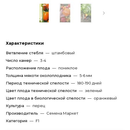
Характеристики
Ветвление стебля
—
штамбовый
Число камер
—
3-4
Расположение плода
—
пониклое
Толщина мякоти околоплодника
—
5-6 мм
Период технической спелости
—
180-190 дней
Цвет плода технической спелости
—
зеленый
Цвет плода в биологической спелости
—
оранжевый
Культура
—
перец
Производитель
—
Семена Маркет
Категория
—
F1