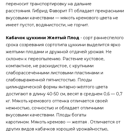
переносит транспортировку на дальние
расстояния. Гибрид Фаворит F1 обладает прекрасными
вкусовыми качествами — мякоть кремового цвета не
имеет пустот, водянистости, не горчит.
Кабачок цуккини Желтый Плод
- сорт раннеспелого
срока созревания сортотипа цуккини выделится ярко
желтыми плодами и дружной отдачей урожая. Не
склонен к переопылению. Растение кустовое,
компактное, не раскидистое, с крупными
слаборассечёнными листовыми пластинами и
слабовыраженной пятнистостью. Плоды
цилиндрической формы янтарно-жёлтого цвета
достигают в длину 40-50 см, весят в среднем 0,6 — 0,7
кг. Мякоть кремового оттенка отличается своей
нежностью, сочностью и обладает отличными
вкусовыми качествами. Плоды богаты
каротином. Мякоть кремово — желтая . Отличается от
других видов кабачков хорошей урожайностью,