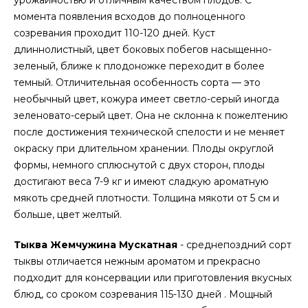
урожайностью и отличным качеством плодов. С
момента появления всходов до полноценного
созревания проходит 110-120 дней. Куст
длиннолистный, цвет боковых побегов насыщенно-
зеленый, ближе к плодоножке переходит в более
темный. Отличительная особенность сорта — это
необычный цвет, кожура имеет светло-серый иногда
зеленовато-серый цвет. Она не склонна к пожелтению
после достижения технической спелости и не меняет
окраску при длительном хранении. Плоды округлой
формы, немного сплюснутой с двух сторон, плоды
достигают веса 7-9 кг и имеют сладкую ароматную
мякоть средней плотности. Толщина мякоти от 5 см и
больше, цвет желтый.
Тыква Жемчужина Мускатная
- среднепоздний сорт
тыквы отличается нежным ароматом и прекрасно
подходит для консервации или приготовления вкусных
блюд, со сроком созревания 115-130 дней . Мощный