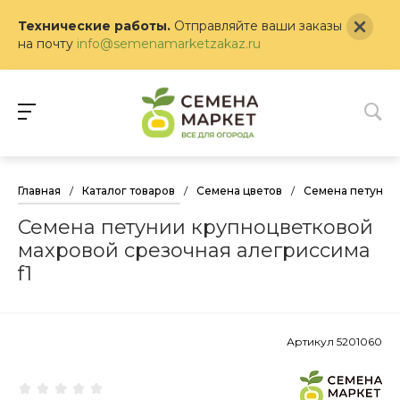
Технические работы.
Отправляйте ваши заказы
на почту
info@semenamarketzakaz.ru
Главная
/
Каталог товаров
/
Семена цветов
/
Семена петунии
Семена петунии крупноцветковой
махровой срезочная алегриссима
f1
Артикул
5201060