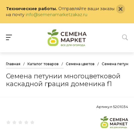
Технические работы.
Отправляйте ваши заказы
на почту
info@semenamarketzakaz.ru
Главная
/
Каталог товаров
/
Семена цветов
/
Семена петунии
Семена петунии многоцветковой
каскадной грация доменика f1
Артикул
5201034